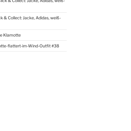
lick & Collect: Jacke, Adidas, weiß-
ck & Collect: Jacke, Adidas, weiß-
re Klamotte
tte-flattert-im-Wind-Outfit #38