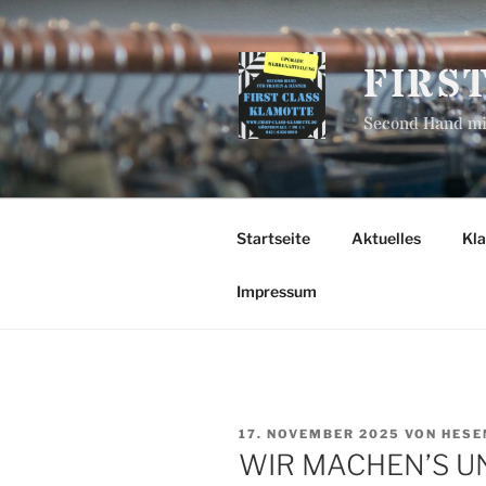
Zum
Inhalt
springen
FIRS
Second Hand mit
Startseite
Aktuelles
Kl
Impressum
VERÖFFENTLICHT
17. NOVEMBER 2025
VON
HESE
AM
WIR MACHEN’S U