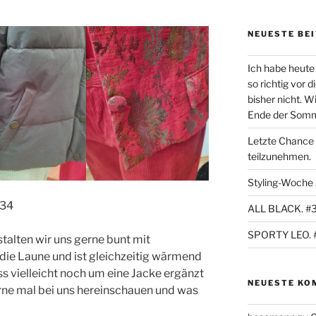
NEUESTE BE
Ich habe heute 
so richtig vor 
bisher nicht. W
Ende der Sommer
Letzte Chance
teilzunehmen.
Styling-Woche
34
ALL BLACK. #
SPORTY LEO. 
talten wir uns gerne bunt mit
 die Laune und ist gleichzeitig wärmend
ss vielleicht noch um eine Jacke ergänzt
NEUESTE KO
erne mal bei uns hereinschauen und was