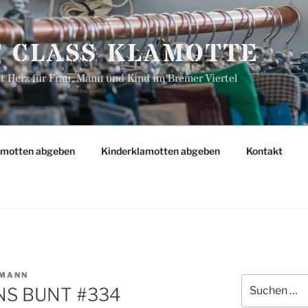
T CLASS KLAMOTTE
 Herz für Frau, Mann und Kind im Bremer Viertel
amotten abgeben
Kinderklamotten abgeben
Kontakt
MANN
Suchen
NS BUNT #334
nach: