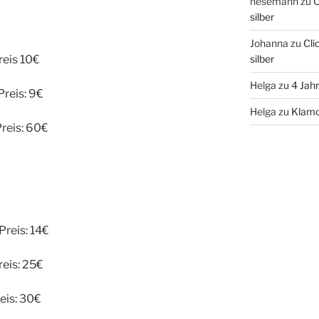
hesemann
zu
C
silber
Johanna
zu
Cli
reis 10€
silber
Helga
zu
4 Jah
Preis: 9€
Helga
zu
Klamo
Preis: 60€
Preis: 14€
reis: 25€
eis: 30€