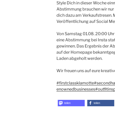
Style Dich in dieser Woche ein
Abstimmung brauchen wir nur e
dich dazu am Verkaufstresen. M
Veröffentlichung auf Social M
Von Samstag 01.08. 20:00 Uhr 
eine Abstimmung bei Insta statt
gewinnen. Das Ergebnis der A
auf der Homepage bekanntgege
Laden abgeholt werden.
Wir freuen uns auf eure kreativ
#firstclassklamotte
#secondh
enownedbusinesses
#outﬁtins
teilen
teilen