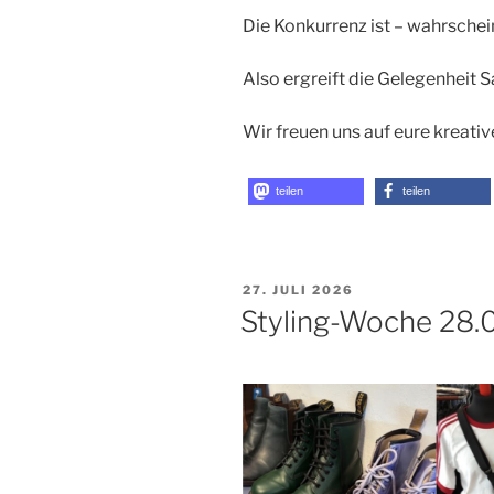
Die Konkurrenz ist – wahrschein
Also ergreift die Gelegenheit 
Wir freuen uns auf eure kreativ
teilen
teilen
VERÖFFENTLICHT
27. JULI 2026
AM
Styling-Woche 28.