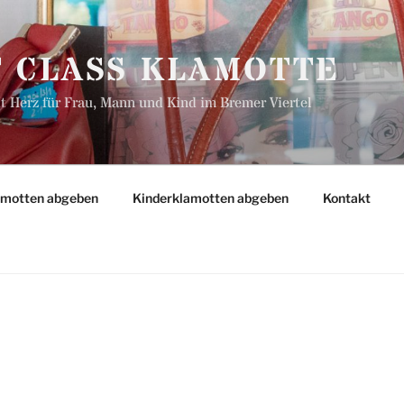
T CLASS KLAMOTTE
 Herz für Frau, Mann und Kind im Bremer Viertel
amotten abgeben
Kinderklamotten abgeben
Kontakt