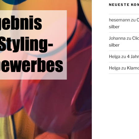
NEUESTE KO
hesemann
zu
C
silber
Johanna
zu
Cli
silber
Helga
zu
4 Jah
Helga
zu
Klamo