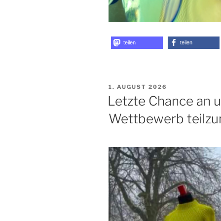
teilen
teilen
VERÖFFENTLICHT
1. AUGUST 2026
AM
Letzte Chance an u
Wettbewerb teilz