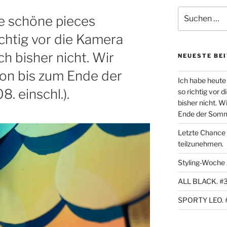
Suchen
le schöne pieces
nach:
ichtig vor die Kamera
ch bisher nicht. Wir
NEUESTE BE
ion bis zum Ende der
Ich habe heute 
. einschl.).
so richtig vor 
bisher nicht. W
Ende der Sommer
Letzte Chance
teilzunehmen.
Styling-Woche
ALL BLACK. #
SPORTY LEO. 