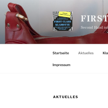
Zum
Inhalt
springen
FIRS
Second Hand mit
Startseite
Aktuelles
Kl
Impressum
AKTUELLES