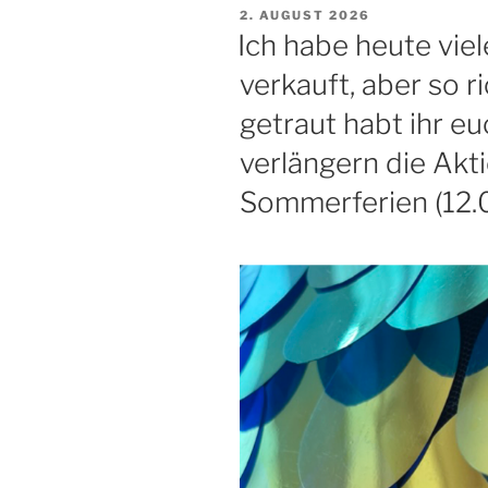
VERÖFFENTLICHT
2. AUGUST 2026
AM
Ich habe heute vie
verkauft, aber so r
getraut habt ihr eu
verlängern die Akt
Sommerferien (12.08