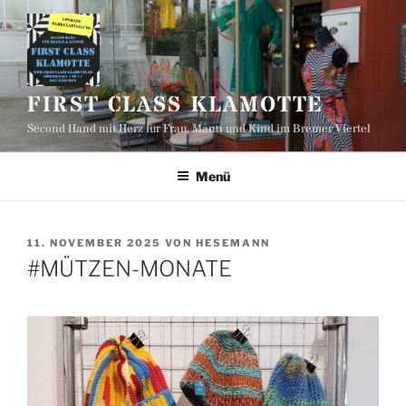
Zum
Inhalt
springen
FIRST CLASS KLAMOTTE
Second Hand mit Herz für Frau, Mann und Kind im Bremer Viertel
Menü
VERÖFFENTLICHT
11. NOVEMBER 2025
VON
HESEMANN
AM
#MÜTZEN-MONATE