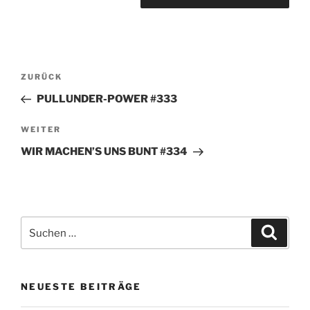
Beitragsnavigation
Vorheriger
ZURÜCK
Beitrag
PULLUNDER-POWER #333
Nächster
WEITER
Beitrag
WIR MACHEN’S UNS BUNT #334
Suchen
Suche
nach:
NEUESTE BEITRÄGE