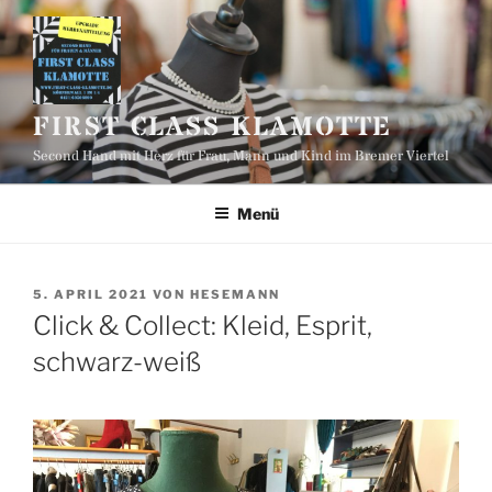
Zum
Inhalt
springen
FIRST CLASS KLAMOTTE
Second Hand mit Herz für Frau, Mann und Kind im Bremer Viertel
Menü
VERÖFFENTLICHT
5. APRIL 2021
VON
HESEMANN
AM
Click & Collect: Kleid, Esprit,
schwarz-weiß