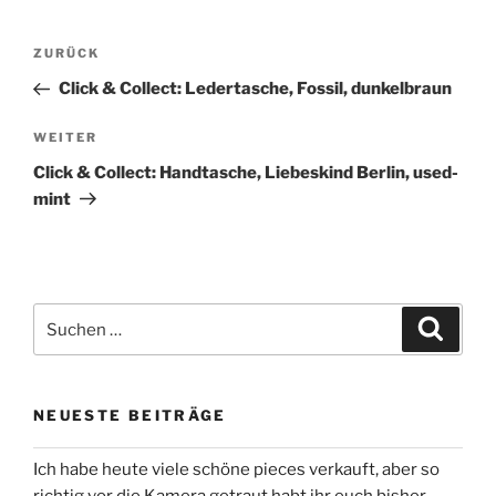
Beitragsnavigation
Vorheriger
ZURÜCK
Beitrag
Click & Collect: Ledertasche, Fossil, dunkelbraun
Nächster
WEITER
Beitrag
Click & Collect: Handtasche, Liebeskind Berlin, used-
mint
Suchen
Suche
nach:
NEUESTE BEITRÄGE
Ich habe heute viele schöne pieces verkauft, aber so