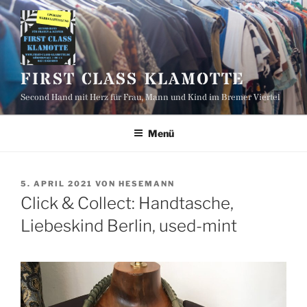
Zum
Inhalt
springen
FIRST CLASS KLAMOTTE
Second Hand mit Herz für Frau, Mann und Kind im Bremer Viertel
Menü
VERÖFFENTLICHT
5. APRIL 2021
VON
HESEMANN
AM
Click & Collect: Handtasche,
Liebeskind Berlin, used-mint