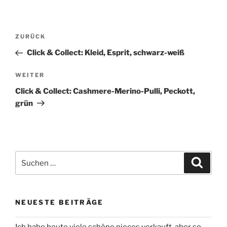
Beitragsnavigation
Vorheriger
ZURÜCK
Beitrag
Click & Collect: Kleid, Esprit, schwarz-weiß
Nächster
WEITER
Beitrag
Click & Collect: Cashmere-Merino-Pulli, Peckott,
grün
Suchen
Suche
nach:
NEUESTE BEITRÄGE