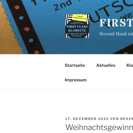
Zum
Inhalt
springen
FIRS
Second Hand mit
Startseite
Aktuelles
Kl
Impressum
VERÖFFENTLICHT
17. DEZEMBER 2022
VON
HESE
AM
Weihnachtsgewinnsp