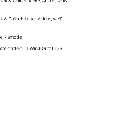
lick & Collect: Jacke, Adidas, weiß-
ck & Collect: Jacke, Adidas, weiß-
re Klamotte
tte-flattert-im-Wind-Outfit #38