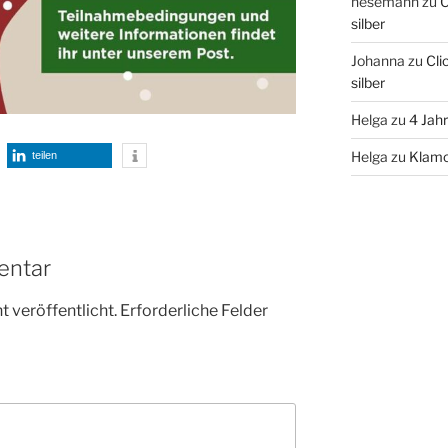
hesemann
zu
C
silber
Johanna
zu
Cli
silber
Helga
zu
4 Jah
Helga
zu
Klamo
teilen
entar
 veröffentlicht.
Erforderliche Felder