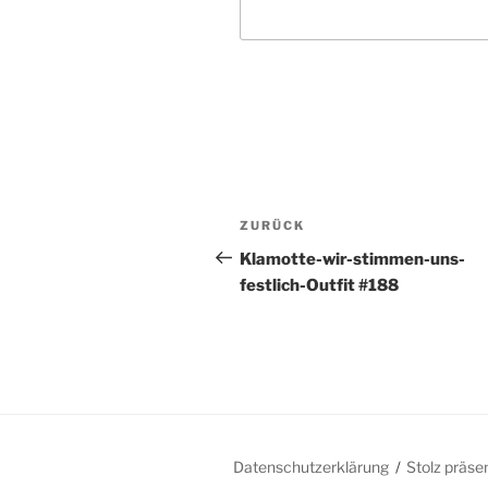
Beitragsnavigation
Vorheriger
ZURÜCK
Beitrag
Klamotte-wir-stimmen-uns-
festlich-Outfit #188
Datenschutzerklärung
Stolz präse