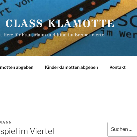
T CLASS KLAMOTTE
 Herz für Frau, Mann und Kind im Bremer Viertel
amotten abgeben
Kinderklamotten abgeben
Kontakt
MANN
Suchen
iel im Viertel
nach: