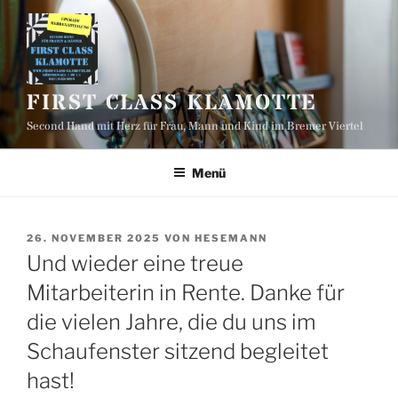
Zum
Inhalt
springen
FIRST CLASS KLAMOTTE
Second Hand mit Herz für Frau, Mann und Kind im Bremer Viertel
Menü
VERÖFFENTLICHT
26. NOVEMBER 2025
VON
HESEMANN
AM
Und wieder eine treue
Mitarbeiterin in Rente. Danke für
die vielen Jahre, die du uns im
Schaufenster sitzend begleitet
hast!