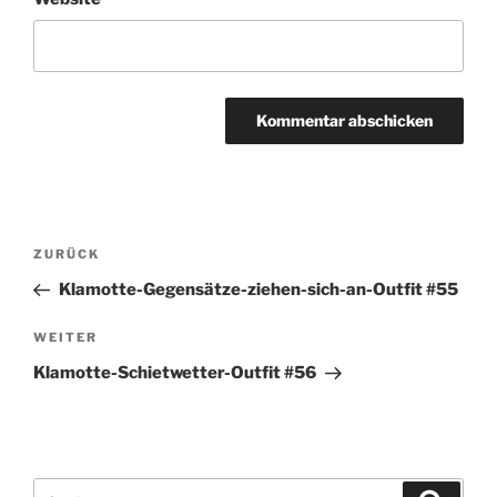
Beitragsnavigation
Vorheriger
ZURÜCK
Beitrag
Klamotte-Gegensätze-ziehen-sich-an-Outfit #55
Nächster
WEITER
Beitrag
Klamotte-Schietwetter-Outfit #56
Suchen
Suche