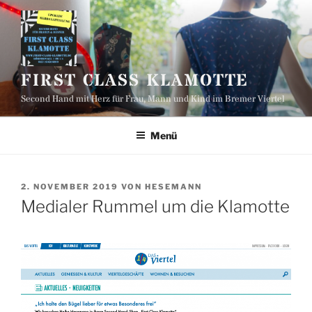
Zum
Inhalt
springen
FIRST CLASS KLAMOTTE
Second Hand mit Herz für Frau, Mann und Kind im Bremer Viertel
Menü
VERÖFFENTLICHT
2. NOVEMBER 2019
VON
HESEMANN
AM
Medialer Rummel um die Klamotte