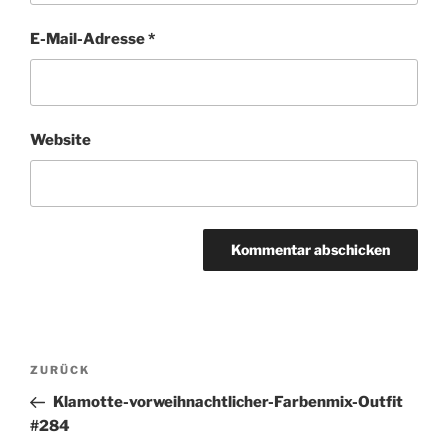
E-Mail-Adresse
*
Website
Beitragsnavigation
Vorheriger
ZURÜCK
Beitrag
Klamotte-vorweihnachtlicher-Farbenmix-Outfit
#284