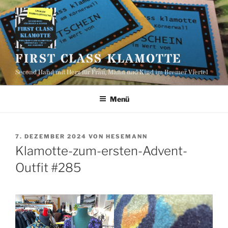
Zum
Inhalt
springen
FIRST CLASS KLAMOTTE
Second Hand mit Herz für Frau, Mann und Kind im Bremer Viertel
Menü
VERÖFFENTLICHT
7. DEZEMBER 2024
VON
HESEMANN
AM
Klamotte-zum-ersten-Advent-
Outfit #285