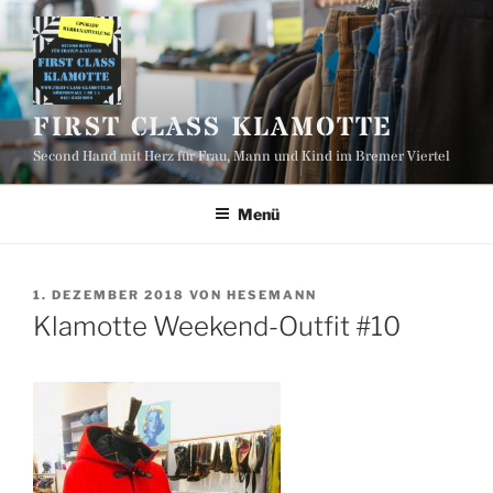
Zum
Inhalt
springen
FIRST CLASS KLAMOTTE
Second Hand mit Herz für Frau, Mann und Kind im Bremer Viertel
Menü
VERÖFFENTLICHT
1. DEZEMBER 2018
VON
HESEMANN
AM
Klamotte Weekend-Outfit #10