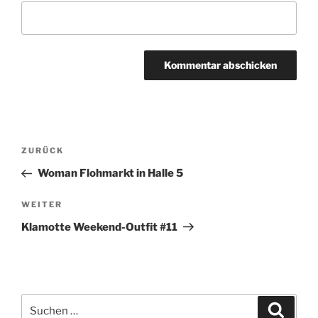
Beitragsnavigation
Vorheriger
ZURÜCK
Beitrag
Woman Flohmarkt in Halle 5
Nächster
WEITER
Beitrag
Klamotte Weekend-Outfit #11
Suchen
Suche