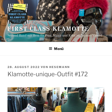
Zum
Inhalt
springen
FIRST CLASS KLAMOTTE
Second Hand mit Herz für Frau, Mann und Kind im Bremer Viertel
Menü
VERÖFFENTLICHT
28. AUGUST 2022
VON
HESEMANN
AM
Klamotte-unique-Outfit #172