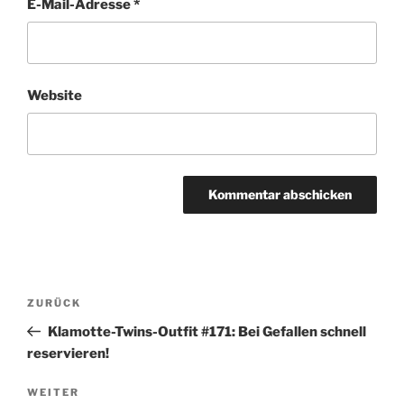
E-Mail-Adresse
*
Website
Beitragsnavigation
Vorheriger
ZURÜCK
Beitrag
Klamotte-Twins-Outfit #171: Bei Gefallen schnell
reservieren!
Nächster
WEITER