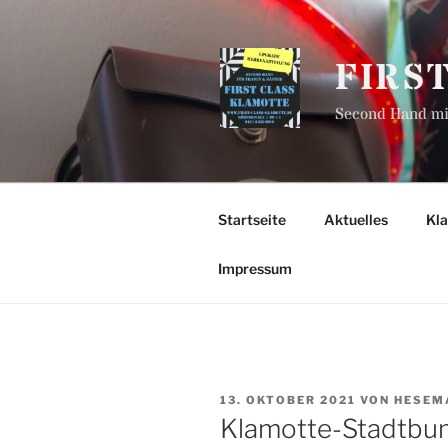
Zum
Inhalt
springen
FIRS
Second Hand mit
Startseite
Aktuelles
Kl
Impressum
VERÖFFENTLICHT
13. OKTOBER 2021
VON
HESEM
AM
Klamotte-Stadtbu