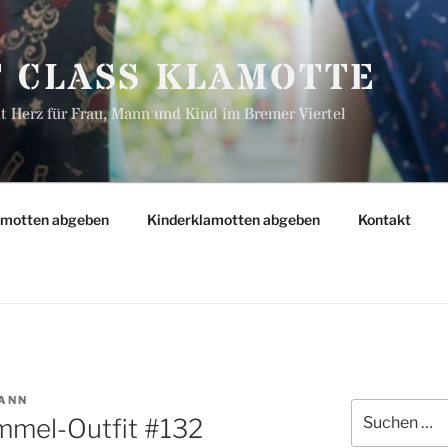
T CLASS KLAMOTTE
 Herz für Frau, Mann und Kind im Bremer Viertel
amotten abgeben
Kinderklamotten abgeben
Kontakt
ANN
Suchen
mmel-Outfit #132
nach: