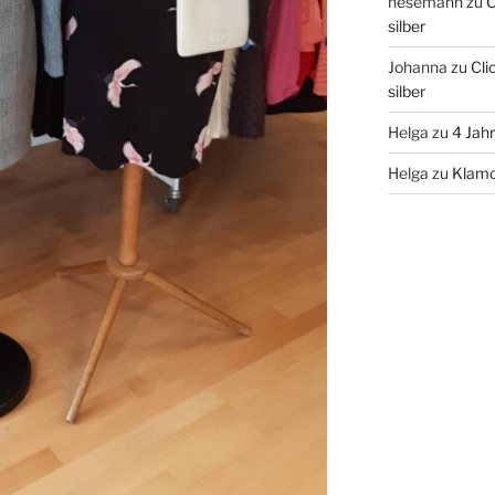
hesemann
zu
C
silber
Johanna
zu
Cli
silber
Helga
zu
4 Jah
Helga
zu
Klamo