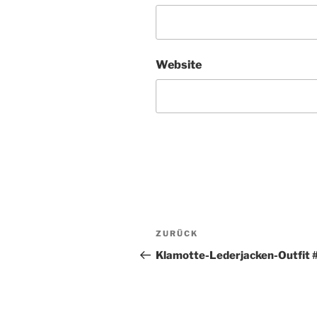
Website
Beitragsnavigation
Vorheriger
ZURÜCK
Beitrag
Klamotte-Lederjacken-Outfit 