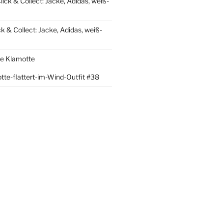
lick & Collect: Jacke, Adidas, weiß-
ck & Collect: Jacke, Adidas, weiß-
re Klamotte
tte-flattert-im-Wind-Outfit #38