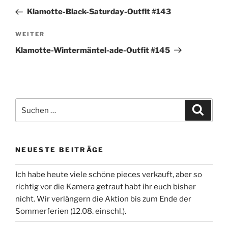
Beitrag
Klamotte-Black-Saturday-Outfit #143
Nächster
WEITER
Beitrag
Klamotte-Wintermäntel-ade-Outfit #145
Suchen
Suche
nach:
NEUESTE BEITRÄGE
Ich habe heute viele schöne pieces verkauft, aber so
richtig vor die Kamera getraut habt ihr euch bisher
nicht. Wir verlängern die Aktion bis zum Ende der
Sommerferien (12.08. einschl.).