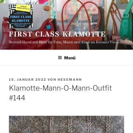
Zum
Inhalt
springen
FIRST CLASS KLAMOTTE
Second Hand mit Herz für Frau, Mann und Kind im Bremer Viertel
Menü
VERÖFFENTLICHT
15. JANUAR 2022
VON
HESEMANN
AM
Klamotte-Mann-O-Mann-Outfit
#144