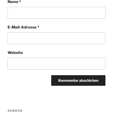
Name
*
E-Mail-Adresse
*
Website
Beitragsnavigation
Vorheriger
ZURÜCK