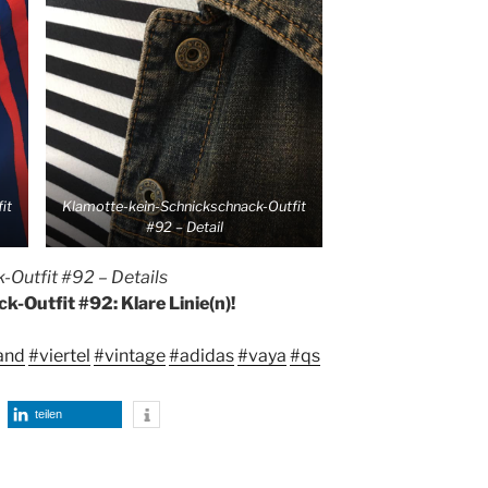
it
Klamotte-kein-Schnickschnack-Outfit
#92 – Detail
Outfit #92 – Details
-Outfit #92: Klare Linie(n)!
and
#viertel
#vintage
#adidas
#vaya
#qs
teilen