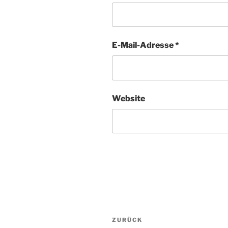
E-Mail-Adresse
*
Website
Beitragsnavigation
Vorheriger
ZURÜCK