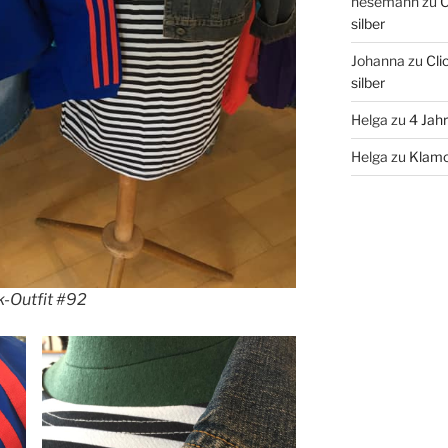
hesemann
zu
C
silber
Johanna
zu
Cli
silber
Helga
zu
4 Jah
Helga
zu
Klamo
-Outfit #92