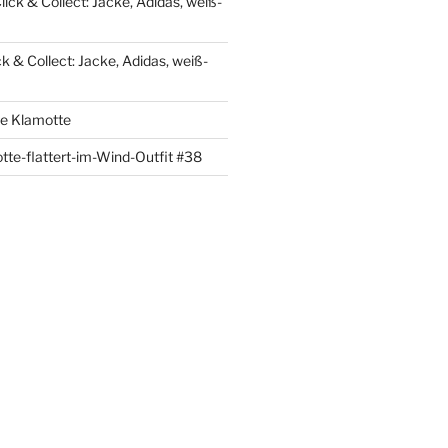
lick & Collect: Jacke, Adidas, weiß-
ck & Collect: Jacke, Adidas, weiß-
re Klamotte
tte-flattert-im-Wind-Outfit #38