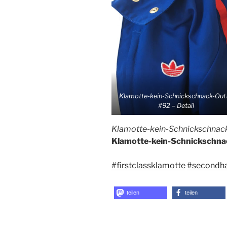
Klamotte-kein-Schnickschnack-Outf
#92 – Detail
Klamotte-kein-Schnickschnack-
Klamotte-kein-Schnickschnack
#firstclassklamotte
#secondh
teilen
teilen