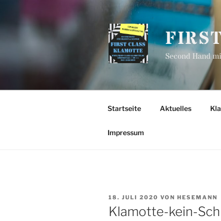
Zum
Inhalt
springen
FIRS
Second Hand mit
Startseite
Aktuelles
Kl
Impressum
VERÖFFENTLICHT
18. JULI 2020
VON
HESEMANN
AM
Klamotte-kein-Sch