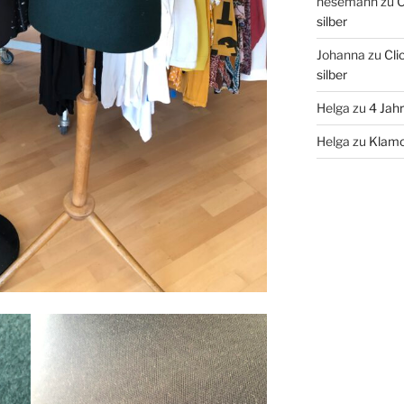
hesemann
zu
C
silber
Johanna
zu
Cli
silber
Helga
zu
4 Jah
Helga
zu
Klamo