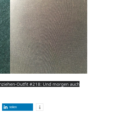
nziehen-Outfit #218: Und morgen auch
teilen