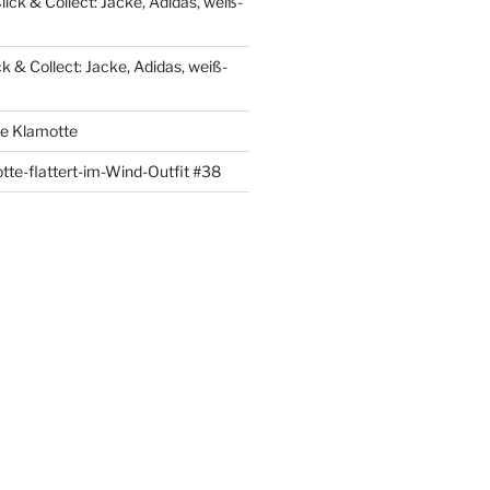
lick & Collect: Jacke, Adidas, weiß-
ck & Collect: Jacke, Adidas, weiß-
re Klamotte
tte-flattert-im-Wind-Outfit #38