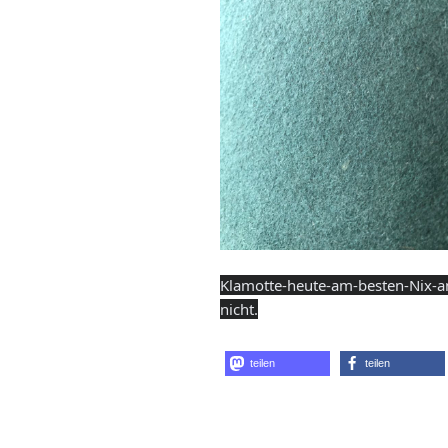
Klamotte-heute-am-besten-Nix-a
nicht.
teilen
teilen