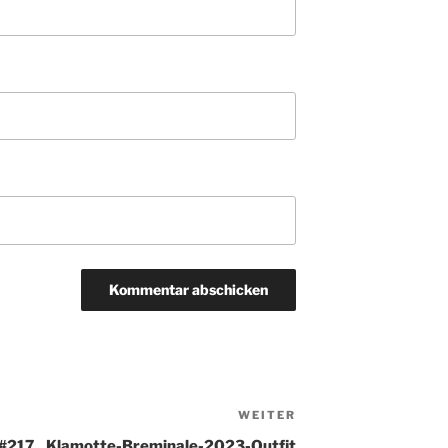
WEITER
Nächster
Beitrag
 #217
Klamotte-Breminale-2023-Outfit