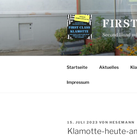
Zum
Inhalt
springen
FIRS
Second Hand mit
Startseite
Aktuelles
Kl
Impressum
VERÖFFENTLICHT
15. JULI 2023
VON
HESEMANN
AM
Klamotte-heute-am