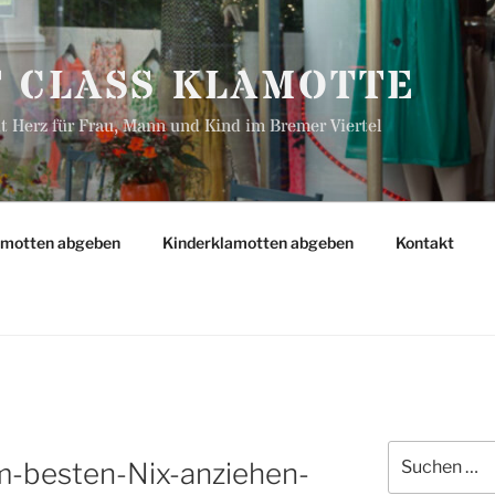
T CLASS KLAMOTTE
 Herz für Frau, Mann und Kind im Bremer Viertel
amotten abgeben
Kinderklamotten abgeben
Kontakt
Suchen
-besten-Nix-anziehen-
nach: