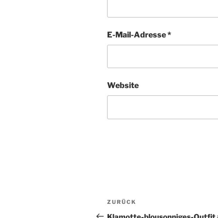
E-Mail-Adresse
*
Website
Beitragsnavigation
Vorheriger
ZURÜCK
Beitrag
Klamotte-blousonniges-Outfit