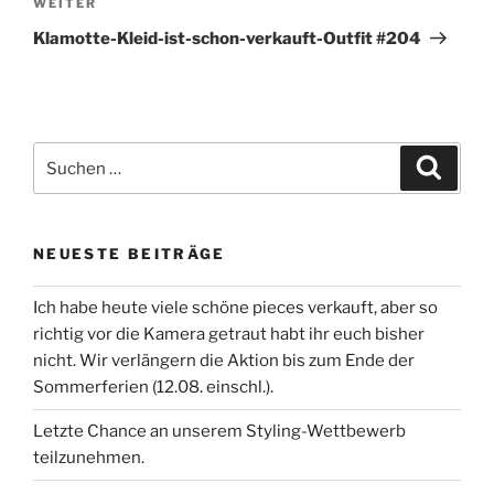
Nächster
WEITER
Beitrag
Klamotte-Kleid-ist-schon-verkauft-Outfit #204
Suchen
Suche
nach:
NEUESTE BEITRÄGE
Ich habe heute viele schöne pieces verkauft, aber so
richtig vor die Kamera getraut habt ihr euch bisher
nicht. Wir verlängern die Aktion bis zum Ende der
Sommerferien (12.08. einschl.).
Letzte Chance an unserem Styling-Wettbewerb
teilzunehmen.