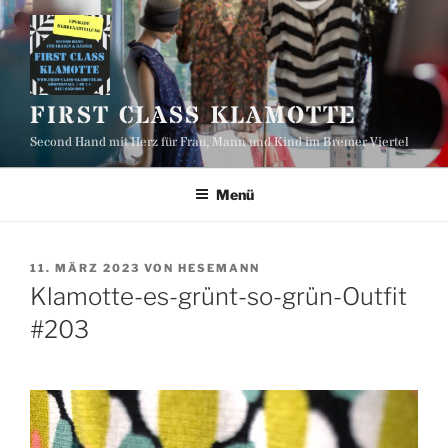
Zum
Inhalt
springen
FIRST CLASS KLAMOTTE
Second Hand mit Herz für Frau, Mann und Kind im Bremer Viertel
Menü
VERÖFFENTLICHT
11. MÄRZ 2023
VON
HESEMANN
AM
Klamotte-es-grünt-so-grün-Outfit
#203