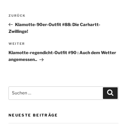
Beitragsnavigation
Vorheriger
ZURÜCK
Beitrag
Klamotte-90er-Outfit #88: Die Carhartt-
Zwillinge!
Nächster
WEITER
Beitrag
Klamotte-regendicht-Outfit #90 : Auch dem Wetter
angemessen..
Suchen
Suche
nach:
NEUESTE BEITRÄGE