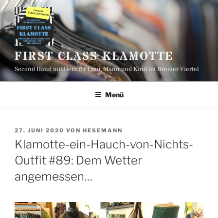
Zum
Inhalt
springen
FIRST CLASS KLAMOTTE
Second Hand mit Herz für Frau, Mann und Kind im Bremer Viertel
Menü
VERÖFFENTLICHT
27. JUNI 2020
VON
HESEMANN
AM
Klamotte-ein-Hauch-von-Nichts-
Outfit #89: Dem Wetter
angemessen…