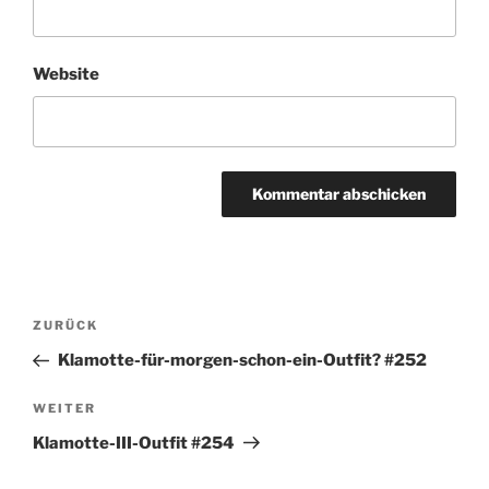
Website
Beitragsnavigation
Vorheriger
ZURÜCK
Beitrag
Klamotte-für-morgen-schon-ein-Outfit? #252
Nächster
WEITER
Beitrag
Klamotte-III-Outfit #254