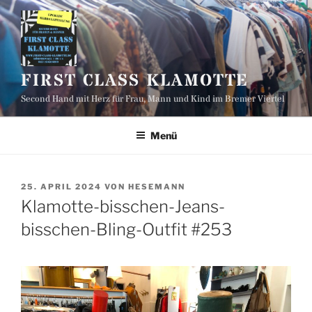
Zum
Inhalt
springen
FIRST CLASS KLAMOTTE
Second Hand mit Herz für Frau, Mann und Kind im Bremer Viertel
Menü
VERÖFFENTLICHT
25. APRIL 2024
VON
HESEMANN
AM
Klamotte-bisschen-Jeans-
bisschen-Bling-Outfit #253