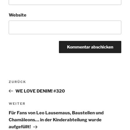
Website
Beitragsnavigation
Vorheriger
ZURÜCK
Beitrag
WE LOVE DENIM! #320
Nächster
WEITER
Beitrag
Für Fans von Leo Lausemaus, Baustellen und
Chamäleons… in der Kinderabteilung wurde
aufgefüllt!