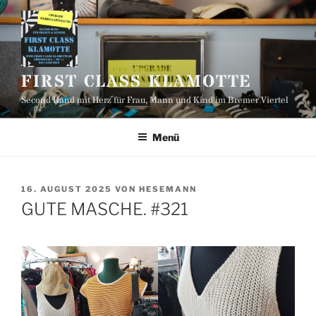
Zum
Inhalt
springen
FIRST CLASS KLAMOTTE
Second Hand mit Herz für Frau, Mann und Kind im Bremer Viertel
Menü
VERÖFFENTLICHT
16. AUGUST 2025
VON
HESEMANN
AM
GUTE MASCHE. #321