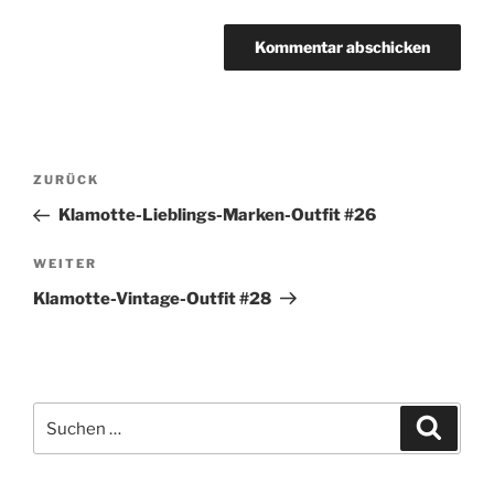
Beitragsnavigation
Vorheriger
ZURÜCK
Beitrag
Klamotte-Lieblings-Marken-Outfit #26
Nächster
WEITER
Beitrag
Klamotte-Vintage-Outfit #28
Suchen
Suche
nach: