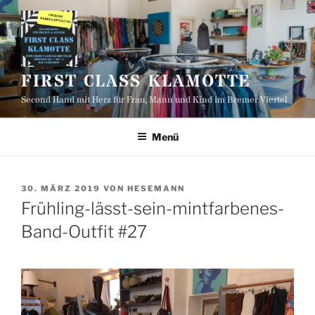
Zum
Inhalt
springen
FIRST CLASS KLAMOTTE
Second Hand mit Herz für Frau, Mann und Kind im Bremer Viertel
Menü
VERÖFFENTLICHT
30. MÄRZ 2019
VON
HESEMANN
AM
Frühling-lässt-sein-mintfarbenes-
Band-Outfit #27