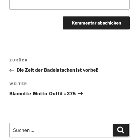
Beitragsnavigation
Vorheriger
ZURÜCK
Beitrag
Die Zeit der Badelatschen ist vorbei!
Nächster
WEITER
Beitrag
Klamotte-Motto-Outfit #275
Suchen
Suche
nach: