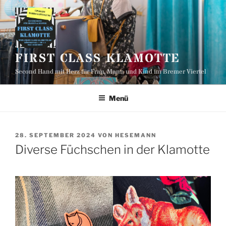
Zum
Inhalt
springen
FIRST CLASS KLAMOTTE
Second Hand mit Herz für Frau, Mann und Kind im Bremer Viertel
Menü
VERÖFFENTLICHT
28. SEPTEMBER 2024
VON
HESEMANN
AM
Diverse Füchschen in der Klamotte