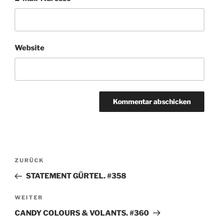
Website
Beitragsnavigation
Vorheriger
ZURÜCK
Beitrag
STATEMENT GÜRTEL. #358
Nächster
WEITER
Beitrag
CANDY COLOURS & VOLANTS. #360