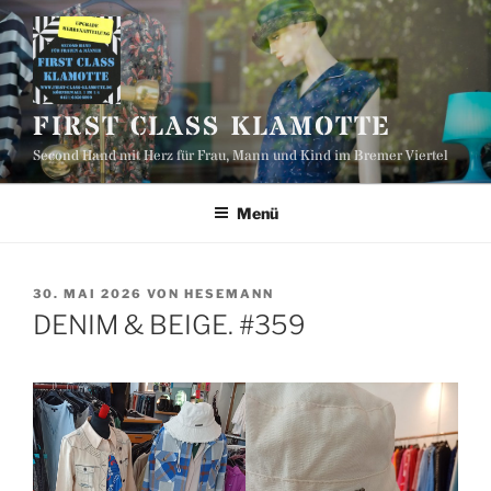
Zum
Inhalt
springen
FIRST CLASS KLAMOTTE
Second Hand mit Herz für Frau, Mann und Kind im Bremer Viertel
Menü
VERÖFFENTLICHT
30. MAI 2026
VON
HESEMANN
AM
DENIM & BEIGE. #359