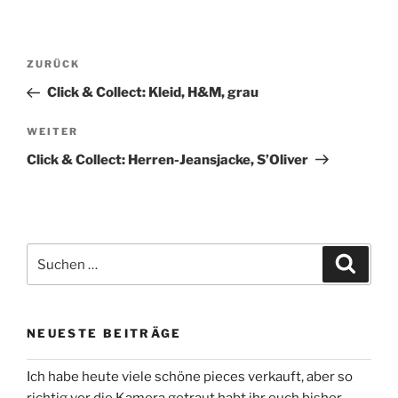
Beitragsnavigation
Vorheriger
ZURÜCK
Beitrag
Click & Collect: Kleid, H&M, grau
Nächster
WEITER
Beitrag
Click & Collect: Herren-Jeansjacke, S’Oliver
Suchen
Suche
nach:
NEUESTE BEITRÄGE
Ich habe heute viele schöne pieces verkauft, aber so