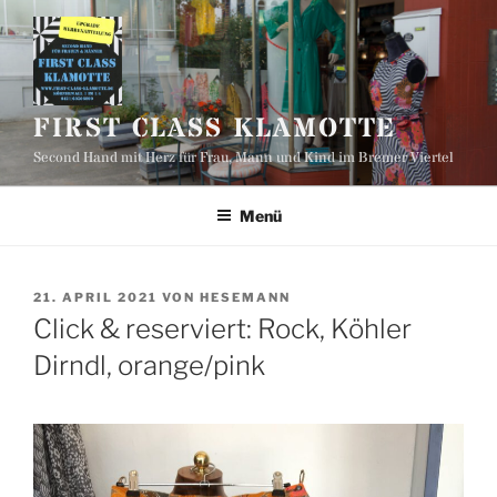
Zum
Inhalt
springen
FIRST CLASS KLAMOTTE
Second Hand mit Herz für Frau, Mann und Kind im Bremer Viertel
Menü
VERÖFFENTLICHT
21. APRIL 2021
VON
HESEMANN
AM
Click & reserviert: Rock, Köhler
Dirndl, orange/pink