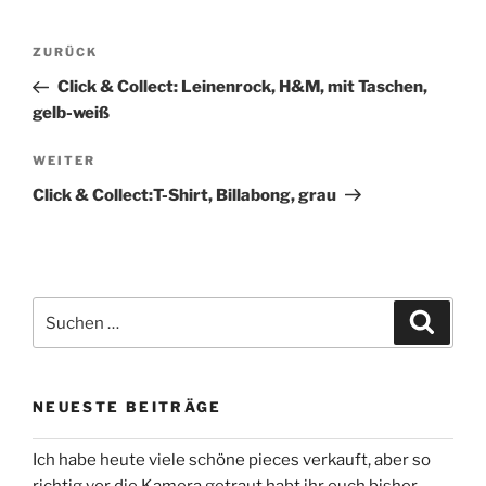
Beitragsnavigation
Vorheriger
ZURÜCK
Beitrag
Click & Collect: Leinenrock, H&M, mit Taschen,
gelb-weiß
Nächster
WEITER
Beitrag
Click & Collect:T-Shirt, Billabong, grau
Suchen
Suche
nach:
NEUESTE BEITRÄGE
Ich habe heute viele schöne pieces verkauft, aber so