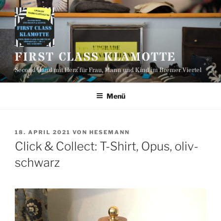
Zum
Inhalt
springen
FIRST CLASS KLAMOTTE
Second Hand mit Herz für Frau, Mann und Kind im Bremer Viertel
Menü
VERÖFFENTLICHT
18. APRIL 2021
VON
HESEMANN
AM
Click & Collect: T-Shirt, Opus, oliv-
schwarz