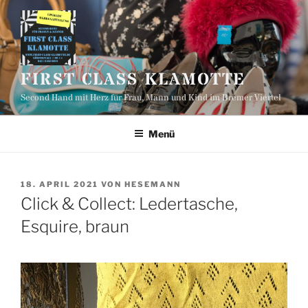
Zum
Inhalt
springen
FIRST CLASS KLAMOTTE
Second Hand mit Herz für Frau, Mann und Kind im Bremer Viertel
Menü
VERÖFFENTLICHT
18. APRIL 2021
VON
HESEMANN
AM
Click & Collect: Ledertasche,
Esquire, braun