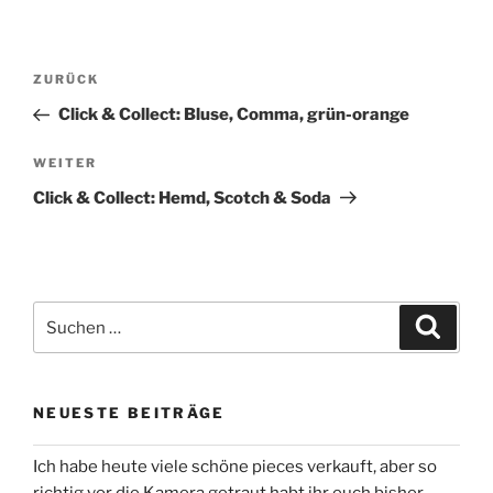
Beitragsnavigation
Vorheriger
ZURÜCK
Beitrag
Click & Collect: Bluse, Comma, grün-orange
Nächster
WEITER
Beitrag
Click & Collect: Hemd, Scotch & Soda
Suchen
Suche
nach:
NEUESTE BEITRÄGE
Ich habe heute viele schöne pieces verkauft, aber so