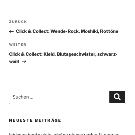
Beitragsnavigation
Vorheriger
ZURÜCK
Beitrag
Click & Collect: Wende-Rock, Moshiki, Rottöne
Nächster
WEITER
Beitrag
Click & Collect: Kleid, Blutsgeschwister, schwarz-
weiß
Suchen
Suche
nach:
NEUESTE BEITRÄGE