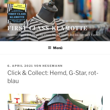
Zum
Inhalt
springen
FIRST CLASS KLAMOTTE
Second Hand mit Herz für Frau, Mann und Kind im Bremer Viertel
Menü
VERÖFFENTLICHT
6. APRIL 2021
VON
HESEMANN
AM
Click & Collect: Hemd, G-Star, rot-
blau